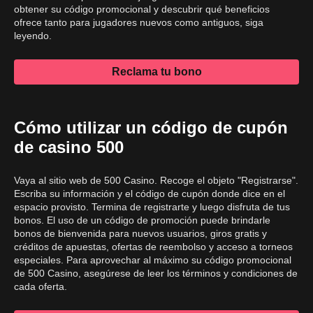
obtener su código promocional y descubrir qué beneficios
ofrece tanto para jugadores nuevos como antiguos, siga
leyendo.
Reclama tu bono
Cómo utilizar un código de cupón
de casino 500
Vaya al sitio web de 500 Casino. Recoge el objeto "Registrarse".
Escriba su información y el código de cupón donde dice en el
espacio provisto. Termina de registrarte y luego disfruta de tus
bonos. El uso de un código de promoción puede brindarle
bonos de bienvenida para nuevos usuarios, giros gratis y
créditos de apuestas, ofertas de reembolso y acceso a torneos
especiales. Para aprovechar al máximo su código promocional
de 500 Casino, asegúrese de leer los términos y condiciones de
cada oferta.