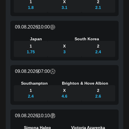
1
X
2
1.8
3.1
2.1
09.08.2026
10:00
Japan
South Korea
1
X
2
1.75
3
2.4
09.08.2026
07:00
Southampton
Brighton & Hove Albion
1
X
2
2.4
4.6
2.6
09.08.2026
10:10
Simona Halep
Victoria Azarenka