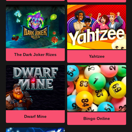
The Dark Joker Rizes
Yahtzee
Dwarf Mine
Bingo Online