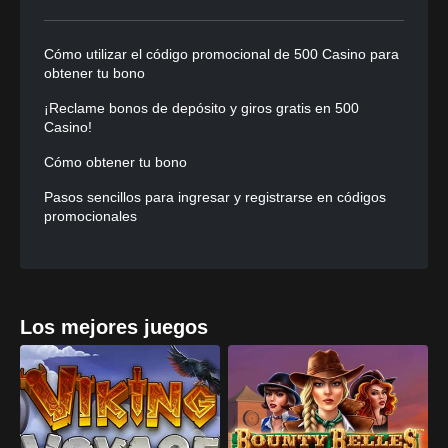
Cómo utilizar el código promocional de 500 Casino para
obtener tu bono
¡Reclame bonos de depósito y giros gratis en 500
Casino!
Cómo obtener tu bono
Pasos sencillos para ingresar y registrarse en códigos
promocionales
Análisis de diferentes métodos de depósito para pagos
rápidos y seguros
Detalles sobre cómo retirar dinero de 500 Casino,
Los mejores juegos
¿cuánto tiempo lleva y cuánto puede retirar?
Código promocional de 500 Casino
Cómo utilizar un código de cupón de casino 500