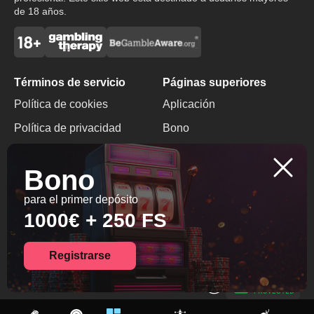
de 18 años.
Términos de servicio
Páginas superiores
Política de cookies
Aplicación
Política de privacidad
Bono
Términos y condiciones
Código promocional
Bono
Juego responsable
Bono sin depósito
para el primer depósito
Contactos
1000€ + 250 FS
+34671283945
info@500casino-es.es
Registrarse
© 2026 All Rights
Reserved.