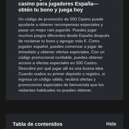
casino para jugadores España—
obtén tu bono y juega hoy
Un código de promoción de 500 Casino puede
ayudarte a obtener recompensas especiales y
pasar un mejor rato jugando. Puedes jugar
muchos juegos diferentes desde España después
de reclamar tu bono y agregar más €. Como
jugador español, puedes comenzar a jugar de
inmediato y obtener ofertas especiales. Con un
código promocional confiable, puedes obtener
acceso a ofertas especiales en 500 Casino.
Descubre por qué jugar allí es una buena idea.
Cuando realice su primer depósito o registro, si
ingresa un código válido, recibirá ofertas y
promociones especiales de bienvenida que los
visitantes habituales no pueden obtener.
Tabla de contenidos
Hide