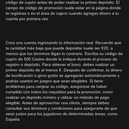
código de cupón antes de poder realizar tu primer depósito. El
campo de código de promoción suele estar en la página donde
te registras o en el área de cajero cuando agregas dinero a tu
cuenta por primera vez.
Crea una cuenta ingresando tu información real. Recuerde que
la cantidad más baja que puede depositar suele ser €20, a
menos que los términos digan lo contrario. Escriba su código de
cupón de 500 Casino donde lo indique durante el proceso de
registro o depósito. Para obtener el bono, debes realizar un
primer depósito de al menos €. Después de confirmar, tu dinero
de bonificación o giros gratis se agregarán automáticamente y
podrás usarlos en juegos que sean elegibles. Si tiene
problemas para canjear su código, asegúrese de haber
cumplido con todos los requisitos para la promoción, como
realizar un depósito mínimo y utilizar un método de pago
elegible. Antes de aprovechar una oferta, siempre debes
consultar sus términos y condiciones para asegurarte de que
sean justos para los jugadores de determinadas áreas, como
España.