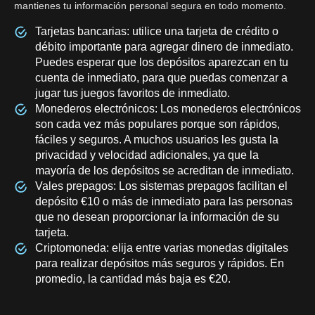
mantienes tu información personal segura en todo momento.
Tarjetas bancarias: utilice una tarjeta de crédito o
débito importante para agregar dinero de inmediato.
Puedes esperar que los depósitos aparezcan en tu
cuenta de inmediato, para que puedas comenzar a
jugar tus juegos favoritos de inmediato.
Monederos electrónicos: Los monederos electrónicos
son cada vez más populares porque son rápidos,
fáciles y seguros. A muchos usuarios les gusta la
privacidad y velocidad adicionales, ya que la
mayoría de los depósitos se acreditan de inmediato.
Vales prepagos: Los sistemas prepagos facilitan el
depósito €10 o más de inmediato para las personas
que no desean proporcionar la información de su
tarjeta.
Criptomoneda: elija entre varias monedas digitales
para realizar depósitos más seguros y rápidos. En
promedio, la cantidad más baja es €20.