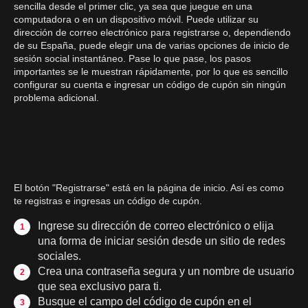
sencilla desde el primer clic, ya sea que juegue en una
computadora o en un dispositivo móvil. Puede utilizar su
dirección de correo electrónico para registrarse o, dependiendo
de su España, puede elegir una de varias opciones de inicio de
sesión social instantáneo. Pase lo que pase, los pasos
importantes se le muestran rápidamente, por lo que es sencillo
configurar su cuenta e ingresar un código de cupón sin ningún
problema adicional.
El botón "Registrarse" está en la página de inicio. Así es como
te registras e ingresas un código de cupón.
Ingrese su dirección de correo electrónico o elija
una forma de iniciar sesión desde un sitio de redes
sociales.
Crea una contraseña segura y un nombre de usuario
que sea exclusivo para ti.
Busque el campo del código de cupón en el