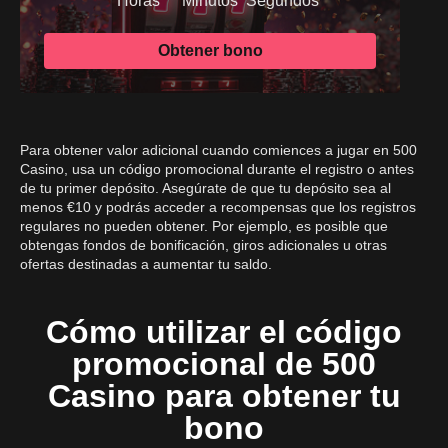
Horas
Minutos
Segundos
Obtener bono
Para obtener valor adicional cuando comiences a jugar en 500
Casino, usa un código promocional durante el registro o antes
de tu primer depósito. Asegúrate de que tu depósito sea al
menos €10 y podrás acceder a recompensas que los registros
regulares no pueden obtener. Por ejemplo, es posible que
obtengas fondos de bonificación, giros adicionales u otras
ofertas destinadas a aumentar tu saldo.
Cómo utilizar el código
promocional de 500
Casino para obtener tu
bono